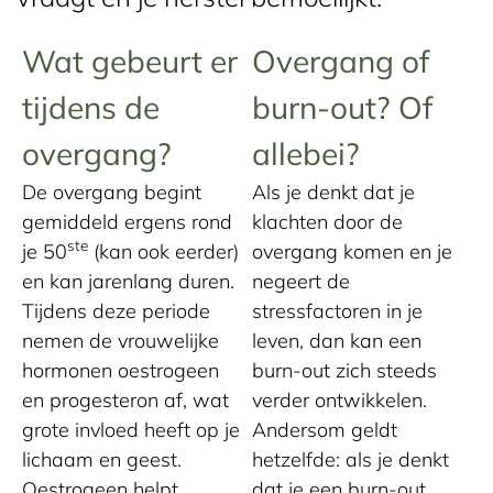
Wat gebeurt er
Overgang of
tijdens de
burn-out? Of
overgang?
allebei?
De overgang begint
Als je denkt dat je
gemiddeld ergens rond
klachten door de
ste
je 50
(kan ook eerder)
overgang komen en je
en kan jarenlang duren.
negeert de
Tijdens deze periode
stressfactoren in je
nemen de vrouwelijke
leven, dan kan een
hormonen oestrogeen
burn-out zich steeds
en progesteron af, wat
verder ontwikkelen.
grote invloed heeft op je
Andersom geldt
lichaam en geest.
hetzelfde: als je denkt
Oestrogeen helpt
dat je een burn-out